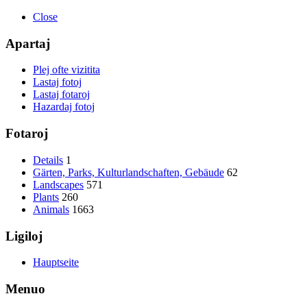
Close
Apartaj
Plej ofte vizitita
Lastaj fotoj
Lastaj fotaroj
Hazardaj fotoj
Fotaroj
Details
1
Gärten, Parks, Kulturlandschaften, Gebäude
62
Landscapes
571
Plants
260
Animals
1663
Ligiloj
Hauptseite
Menuo