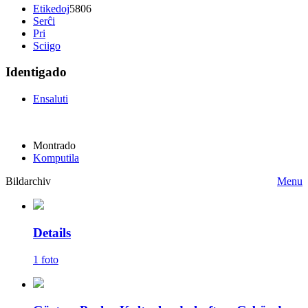
Etikedoj
5806
Serĉi
Pri
Sciigo
Identigado
Ensaluti
Montrado
Komputila
Bildarchiv
Menu
Details
1 foto