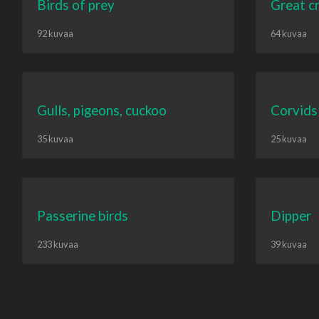
Birds of prey
Great c
92 kuvaa
64 kuvaa
Gulls, pigeons, cuckoo
Corvids
35 kuvaa
25 kuvaa
Passerine birds
Dipper
233 kuvaa
39 kuvaa