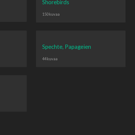
Shorebirds
150 kuvaa
Spechte, Papageien
44 kuvaa