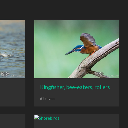
Kingfisher, bee-eaters, rollers
61 kuvaa