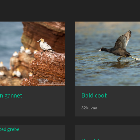
n gannet
Bald coot
32 kuvaa