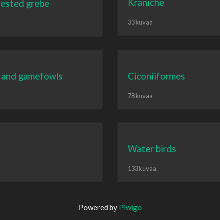
Kraniche
rested grebe
33 kuvaa
 and gamefowls
Ciconiiformes
78 kuvaa
Water birds
133 kuvaa
Powered by
Piwigo