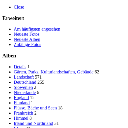
Close
Erweitert
Am häufigsten angesehen
Neueste Fotos
Neueste Alben
Zufällige Fotos
Alben
Details
1
Gärten, Parks, Kulturlandschaften, Gebäude
62
Landschaft
571
Deutschland
255
Slowenien
2
Niederlande
6
England
12
Finnland
1
Flüsse, Bäche und Seen
18
Frankreich
2
Himmel
8
Irland und Nordirland
31